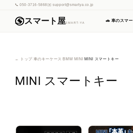
コンテ
📞 050-3716-5868
✉️ support@smartya.co.jp
ンツに
進む
スマート屋
🚗 車のスマ
SMART-YA
← トップ
車のキーケース
BMW MINI
MINI スマートキー
/
/
/
コ
MINI スマートキー
レ
ク
シ