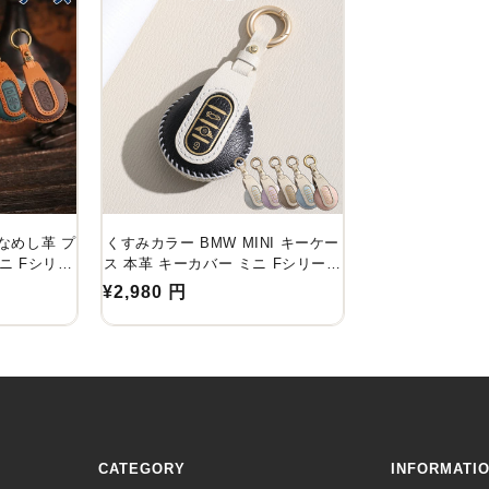
 なめし革 プ
くすみカラー BMW MINI キーケー
ニ Fシリー
ス 本革 キーカバー ミニ Fシリーズ
55 F54 ク
F60 F56 F55 F54 クーパー クーパ
通
¥2,980 円
ロスオーバー
ーS クロスオーバー COOPER
常
ER レトロ風
CROSSOVER キーカバー 専用設計
価
パーツ 納車
全面保護 アクセサリー カスタム パ
ー ギフト
ーツ 納車祝い 父の日 ギフト
格
CATEGORY
INFORMATI