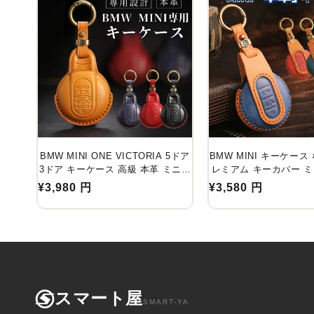
ョ
ン
:
BMW MINI ONE VICTORIA 5ドア
BMW MINI キーケース
3ドア キーケース 高級 本革 ミニ F
レミアム キーカバー ミ
シリーズ キーケース F60 F56 F55
ズ キーケース F60 F56 F
通
通
¥3,980 円
¥3,580 円
F54 クーパー クーパーS クロスオ
ーパー クーパーS ク
常
常
ーバー COOPER CROSSOVER キ
COOPER CROSSOV
価
価
ーカバー アクセサリー カスタム パ
アクセサリー カスタム 
ーツ 納車祝い 父の日 ギフト
祝い 彼氏 ホワイトデ
格
格
スマート屋
SMART-YA