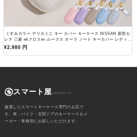
くすみカラー デリカミニ キー カバー キーケース NISSAN 新型セ
レナ 三菱 ekクロスev ルークス オーラ ノート キーカバー レディー
ス かわいい 本革 スマートキーケース
通
¥2,980 円
常
価
格
スマート屋
SMART-YA
厳選したスマートキーケース専門のお店で
す。車・バイク・玄関ドアのキーケースをメ
ーカー・車種別にお探しいただけます。