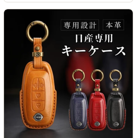
常
価
格