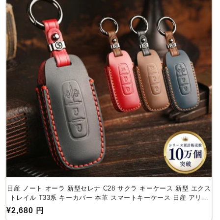
日産 ノート オーラ 新型セレナ C28 サクラ キーケース 新型 エクス
トレイル T33系 キーカバー 本革 スマートキーケース 日産 アリア
新型 キーカバー 2024年 アクセサリー カスタム パーツ 父の日 ギフ
通
¥2,680 円
ト