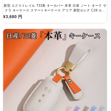
新型 エクストレイル T33系 キーカバー 本革 日産 ノート オーラ サ
クラ キーケース スマートキーケース アリア 新型セレナ C28 ルー
クス 40系後期 2022年 最新 キーケース アクセサリー カスタム パー
通
¥3,680 円
ツ 父の日 ギフト
常
価
格