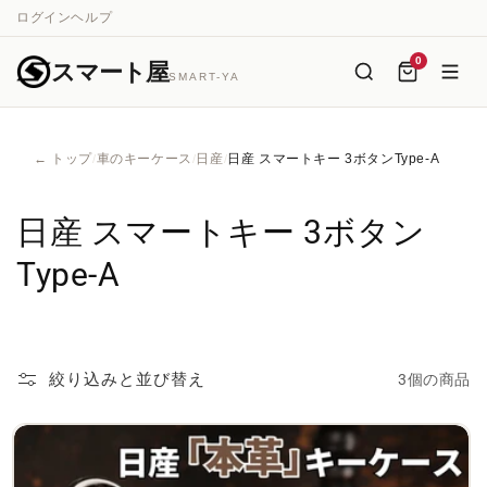
コンテ
ログイン
ヘルプ
ンツに
進む
0
スマート屋
SMART-YA
← トップ
車のキーケース
日産
日産 スマートキー 3ボタンType-A
/
/
/
コ
日産 スマートキー 3ボタン
レ
Type-A
ク
シ
絞り込みと並び替え
3個の商品
ョ
ン
: