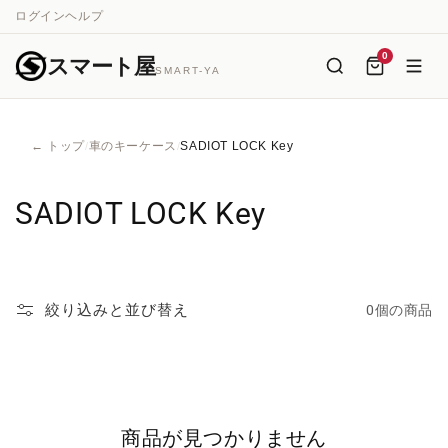
コンテ
ログイン
ヘルプ
ンツに
進む
0
スマート屋
SMART-YA
← トップ
車のキーケース
SADIOT LOCK Key
/
/
コ
SADIOT LOCK Key
レ
ク
絞り込みと並び替え
0個の商品
シ
ョ
ン
商品が見つかりません
: